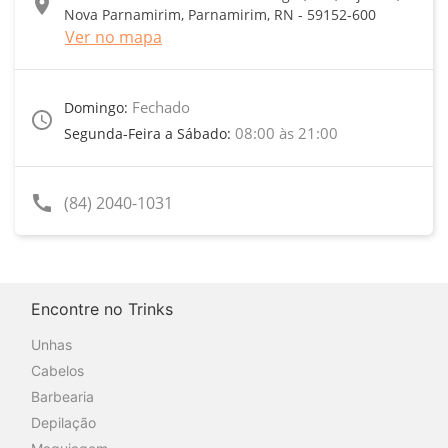
location_on
Nova Parnamirim, Parnamirim, RN - 59152-600
Ver no mapa
Fechado
Domingo:
access_time
08:00 às 21:00
Segunda-Feira a Sábado:
call
(84) 2040-1031
Encontre no Trinks
Unhas
Cabelos
Barbearia
Depilação