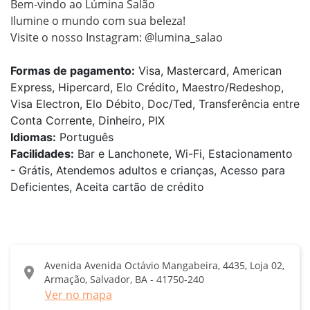
Bem-vindo ao Lúmina Salão 

Ilumine o mundo com sua beleza!

Visite o nosso Instagram: @lumina_salao
Formas de pagamento:
Visa, Mastercard, American
Express, Hipercard, Elo Crédito, Maestro/Redeshop,
Visa Electron, Elo Débito, Doc/Ted, Transferência entre
Conta Corrente, Dinheiro, PIX
Idiomas:
Português
Facilidades:
Bar e Lanchonete, Wi-Fi, Estacionamento
- Grátis, Atendemos adultos e crianças, Acesso para
Deficientes, Aceita cartão de crédito
Avenida Avenida Octávio Mangabeira, 4435, Loja 02,
location_on
Armação, Salvador, BA - 41750-240
Ver no mapa