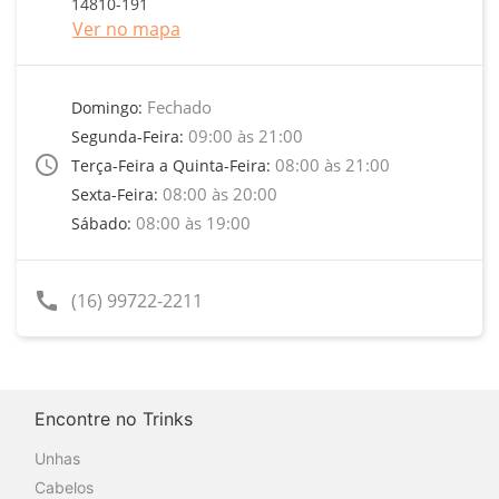
14810-191
Ver no mapa
Fechado
Domingo:
09:00 às 21:00
Segunda-Feira:
access_time
08:00 às 21:00
Terça-Feira a Quinta-Feira:
08:00 às 20:00
Sexta-Feira:
08:00 às 19:00
Sábado:
call
(16) 99722-2211
Encontre no Trinks
Unhas
Cabelos