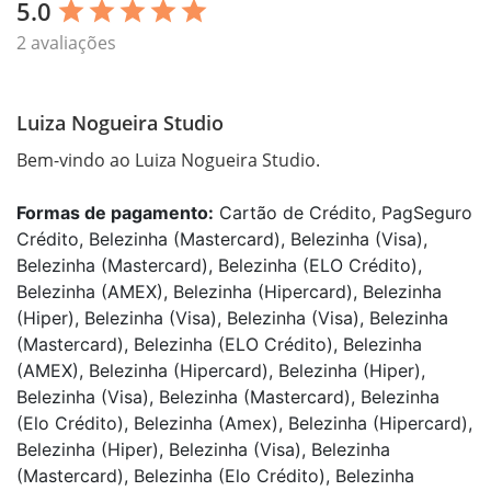
5.0
star
star
star
star
star
2 avaliações
Luiza Nogueira Studio
Bem-vindo ao Luiza Nogueira Studio.
Formas de pagamento:
Cartão de Crédito, PagSeguro
Crédito, Belezinha (Mastercard), Belezinha (Visa),
Belezinha (Mastercard), Belezinha (ELO Crédito),
Belezinha (AMEX), Belezinha (Hipercard), Belezinha
(Hiper), Belezinha (Visa), Belezinha (Visa), Belezinha
(Mastercard), Belezinha (ELO Crédito), Belezinha
(AMEX), Belezinha (Hipercard), Belezinha (Hiper),
Belezinha (Visa), Belezinha (Mastercard), Belezinha
(Elo Crédito), Belezinha (Amex), Belezinha (Hipercard),
Belezinha (Hiper), Belezinha (Visa), Belezinha
(Mastercard), Belezinha (Elo Crédito), Belezinha