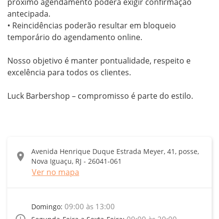
próximo agendamento poderá exigir confirmação 
antecipada.

• Reincidências poderão resultar em bloqueio 
temporário do agendamento online.

Nosso objetivo é manter pontualidade, respeito e 
excelência para todos os clientes.

Luck Barbershop – compromisso é parte do estilo.
Avenida Henrique Duque Estrada Meyer, 41, posse,
location_on
Nova Iguaçu, RJ - 26041-061
Ver no mapa
09:00 às 13:00
Domingo:
access_time
09:00 às 20:00