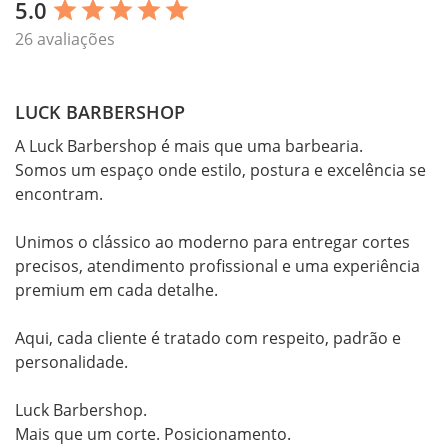
5.0
star
star
star
star
star
26 avaliações
LUCK BARBERSHOP
A Luck Barbershop é mais que uma barbearia.

Somos um espaço onde estilo, postura e excelência se 
encontram.

Unimos o clássico ao moderno para entregar cortes 
precisos, atendimento profissional e uma experiência 
premium em cada detalhe.

Aqui, cada cliente é tratado com respeito, padrão e 
personalidade.

Luck Barbershop.

Mais que um corte. Posicionamento.