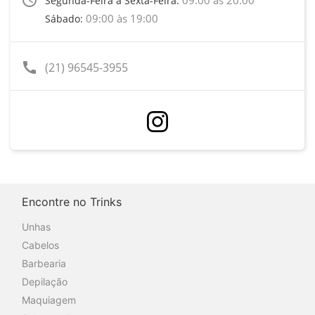
Segunda-Feira a Sexta-Feira:
09:00 às 19:00
Sábado:
call
(21) 96545-3955
Encontre no Trinks
Unhas
Cabelos
Barbearia
Depilação
Maquiagem