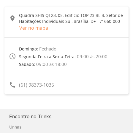
Quadra SHIS QI 23, 05, Edifício TOP 23 BL B, Setor de
location_on
Habitações Individuais Sul, Brasília, DF - 71660-000
Ver no mapa
Fechado
Domingo:
access_time
09:00 às 20:00
Segunda-Feira a Sexta-Feira:
09:00 às 18:00
Sábado:
call
(61) 98373-1035
Encontre no Trinks
Unhas