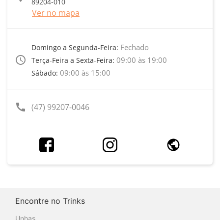
89204-010
Ver no mapa
Fechado
Domingo a Segunda-Feira:
access_time
09:00 às 19:00
Terça-Feira a Sexta-Feira:
09:00 às 15:00
Sábado:
call
(47) 99207-0046
Encontre no Trinks
Unhas