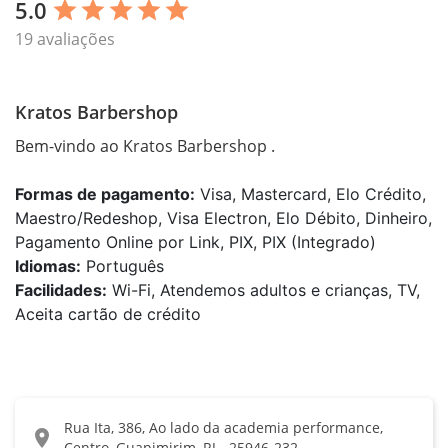
5.0
star
star
star
star
star
19 avaliações
Kratos Barbershop
Bem-vindo ao Kratos Barbershop .
Formas de pagamento:
Visa, Mastercard, Elo Crédito,
Maestro/Redeshop, Visa Electron, Elo Débito, Dinheiro,
Pagamento Online por Link, PIX, PIX (Integrado)
Idiomas:
Português
Facilidades:
Wi-Fi, Atendemos adultos e crianças, TV,
Aceita cartão de crédito
Rua Ita, 386, Ao lado da academia performance,
location_on
Centro, Guapimirim, RJ - 25946-232