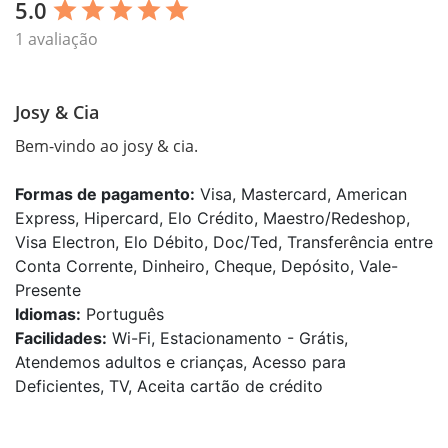
5.0
star
star
star
star
star
1 avaliação
Josy & Cia
Bem-vindo ao josy & cia.
Formas de pagamento:
Visa, Mastercard, American
Express, Hipercard, Elo Crédito, Maestro/Redeshop,
Visa Electron, Elo Débito, Doc/Ted, Transferência entre
Conta Corrente, Dinheiro, Cheque, Depósito, Vale-
Presente
Idiomas:
Português
Facilidades:
Wi-Fi, Estacionamento - Grátis,
Atendemos adultos e crianças, Acesso para
Deficientes, TV, Aceita cartão de crédito