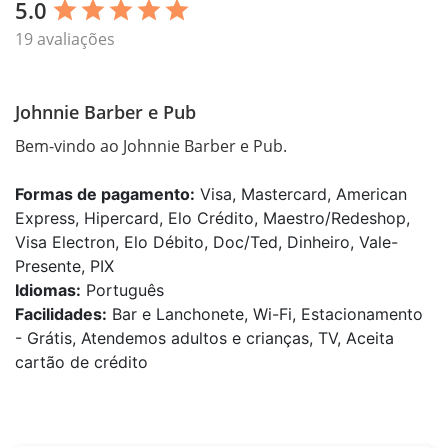
5.0
star
star
star
star
star
19 avaliações
Johnnie Barber e Pub
Bem-vindo ao Johnnie Barber e Pub.
Formas de pagamento:
Visa, Mastercard, American
Express, Hipercard, Elo Crédito, Maestro/Redeshop,
Visa Electron, Elo Débito, Doc/Ted, Dinheiro, Vale-
Presente, PIX
Idiomas:
Português
Facilidades:
Bar e Lanchonete, Wi-Fi, Estacionamento
- Grátis, Atendemos adultos e crianças, TV, Aceita
cartão de crédito