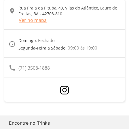
Rua Praia da Pituba, 49, Vilas do Atlântico, Lauro de
location_on
Freitas, BA - 42708-810
Ver no mapa
Fechado
Domingo:
access_time
09:00 às 19:00
Segunda-Feira a Sábado:
call
(71) 3508-1888
Encontre no Trinks