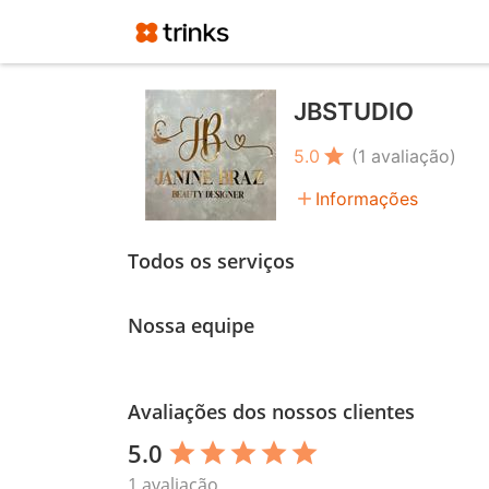
JBSTUDIO
star
5.0
(1 avaliação)
add
Informações
Todos os serviços
Nossa equipe
Avaliações dos nossos clientes
5.0
star
star
star
star
star
1 avaliação