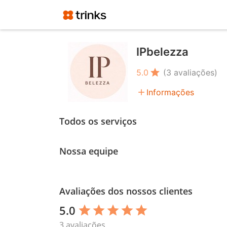
IPbelezza
star
5.0
(3 avaliações)
add
Informações
Todos os serviços
Nossa equipe
Avaliações dos nossos clientes
5.0
star
star
star
star
star
3 avaliações