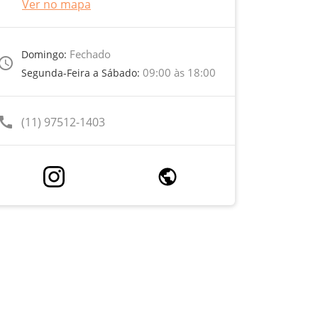
Ver no mapa
Fechado
Domingo:
ccess_time
09:00 às 18:00
Segunda-Feira a Sábado:
call
(11) 97512-1403