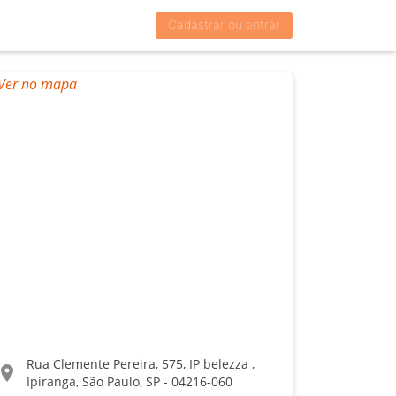
Cadastrar ou entrar
Rua Clemente Pereira, 575, IP belezza ,
ocation_on
Ipiranga, São Paulo, SP - 04216-060