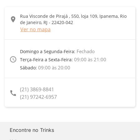
Rua Visconde de Pirajá , 550, loja 109, Ipanema, Rio
location_on
de Janeiro, RJ - 22420-042
Ver no mapa
Fechado
Domingo a Segunda-Feira:
access_time
09:00 às 21:00
Terça-Feira a Sexta-Feira:
09:00 às 20:00
Sábado:
(21) 3869-8841
call
(21) 97242-6957
Encontre no Trinks