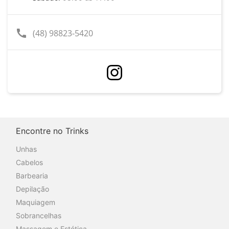
call
(48) 98823-5420
Encontre no Trinks
Unhas
Cabelos
Barbearia
Depilação
Maquiagem
Sobrancelhas
Massagem e Estética