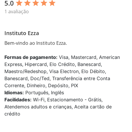
5.0
star
star
star
star
star
1 avaliação
Instituto Ezza
Bem-vindo ao Instituto Ezza.
Formas de pagamento:
Visa, Mastercard, American
Express, Hipercard, Elo Crédito, Banescard,
Maestro/Redeshop, Visa Electron, Elo Débito,
Banescard, Doc/Ted, Transferência entre Conta
Corrente, Dinheiro, Depósito, PIX
Idiomas:
Português, Inglês
Facilidades:
Wi-Fi, Estacionamento - Grátis,
Atendemos adultos e crianças, Aceita cartão de
crédito