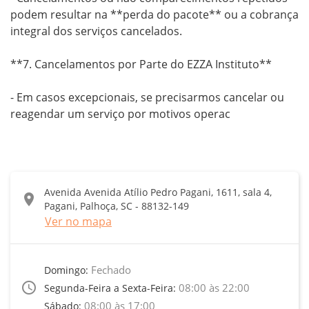
podem resultar na **perda do pacote** ou a cobrança 
integral dos serviços cancelados.

**7. Cancelamentos por Parte do EZZA Instituto**

- Em casos excepcionais, se precisarmos cancelar ou 
reagendar um serviço por motivos operac
Avenida Avenida Atílio Pedro Pagani, 1611, sala 4,
location_on
Pagani, Palhoça, SC - 88132-149
Ver no mapa
Fechado
Domingo:
access_time
08:00 às 22:00
Segunda-Feira a Sexta-Feira:
08:00 às 17:00
Sábado: