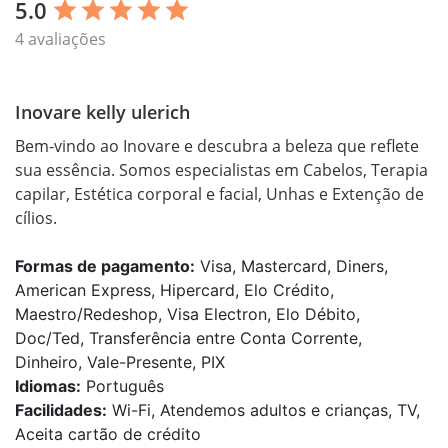
5.0
star
star
star
star
star
4 avaliações
Inovare kelly ulerich
Bem-vindo ao Inovare e descubra a beleza que reflete 
sua essência. Somos especialistas em Cabelos, Terapia 
capilar, Estética corporal e facial, Unhas e Extenção de 
Formas de pagamento:
Visa, Mastercard, Diners,
American Express, Hipercard, Elo Crédito,
Maestro/Redeshop, Visa Electron, Elo Débito,
Doc/Ted, Transferência entre Conta Corrente,
Dinheiro, Vale-Presente, PIX
Idiomas:
Português
Facilidades:
Wi-Fi, Atendemos adultos e crianças, TV,
Aceita cartão de crédito