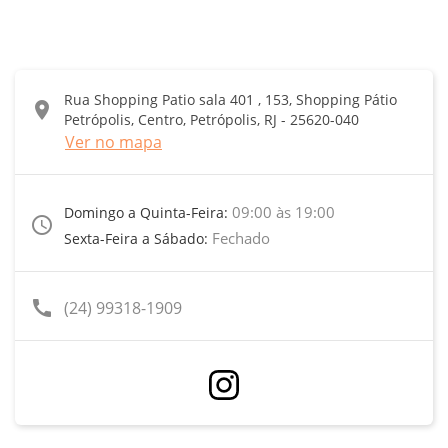
Rua Shopping Patio sala 401 , 153, Shopping Pátio
location_on
Petrópolis, Centro, Petrópolis, RJ - 25620-040
Ver no mapa
09:00 às 19:00
Domingo a Quinta-Feira:
access_time
Fechado
Sexta-Feira a Sábado:
call
(24) 99318-1909