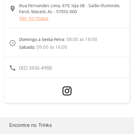
Rua Fernandes Lima, 679, loja 08 - Salão Illuminée,
location_on
Farol, Maceió, AL - 57055-000
Ver no mapa
08:00 às 18:00
Domingo a Sexta-Feira:
access_time
09:00 às 16:00
Sábado:
call
(82) 3436-4988
Encontre no Trinks