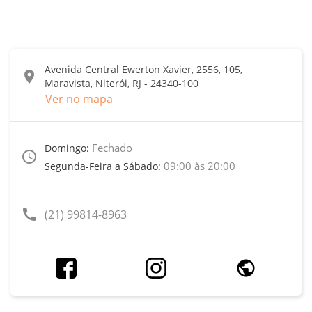
Avenida Central Ewerton Xavier, 2556, 105,
location_on
Maravista, Niterói, RJ - 24340-100
Ver no mapa
Fechado
Domingo:
access_time
09:00 às 20:00
Segunda-Feira a Sábado:
call
(21) 99814-8963