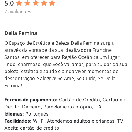
5.0
star
star
star
star
star
2 avaliações
Della Femina
O Espaço de Estética e Beleza Della Femina surgiu 
através da vontade da sua idealizadora Francine 
Santos  em oferecer para Região Oceânica um lugar 
lindo, charmoso  que você vai amar, para cuidar da sua 
beleza, estética e saúde e ainda viver momentos de 
descontração e alegria! Se Ame, Se Cuide, Se Della 
Femina!
Formas de pagamento:
Cartão de Crédito, Cartão de
Débito, Dinheiro, Parcelamento próprio, PIX
Idiomas:
Português
Facilidades:
Wi-Fi, Atendemos adultos e crianças, TV,
Aceita cartão de crédito