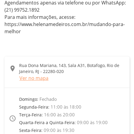
Agendamentos apenas via telefone ou por WhatsApp: 
(21) 99752.1892

Para mais informações, acesse: 
https://www.helenamedeiros.com.br/mudando-para-
melhor
Rua Dona Mariana, 143, Sala A31, Botafogo, Rio de
location_on
Janeiro, RJ - 22280-020
Ver no mapa
Fechado
Domingo:
11:00 às 18:00
Segunda-Feira:
16:00 às 20:00
Terça-Feira:
access_time
09:00 às 19:00
Quarta-Feira a Quinta-Feira:
09:00 às 19:30
Sexta-Feira: