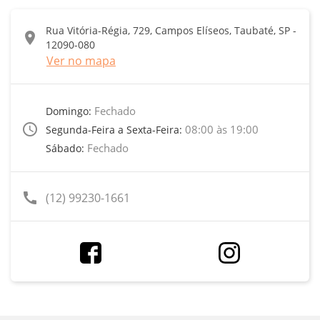
Rua Vitória-Régia, 729, Campos Elíseos, Taubaté, SP -
location_on
12090-080
Ver no mapa
Fechado
Domingo:
access_time
08:00 às 19:00
Segunda-Feira a Sexta-Feira:
Fechado
Sábado:
call
(12) 99230-1661