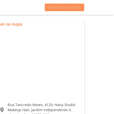
Cadastrar ou entrar
Rua Tancredo Neves, 4129, Hana Studio
ocation_on
Makeup Hair, Jardim Independente II,