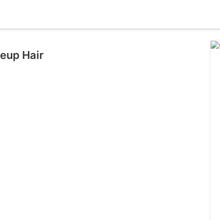
eup Hair
l