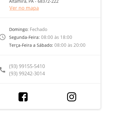
Altamira, PA - 68372-222
Ver no mapa
Fechado
Domingo:
ccess_time
08:00 às 18:00
Segunda-Feira:
08:00 às 20:00
Terça-Feira a Sábado:
(93) 99155-5410
call
(93) 99242-3014