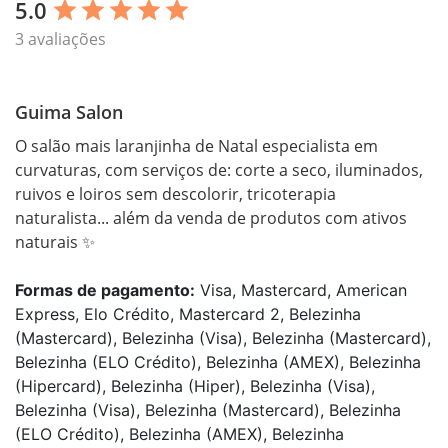
5.0
star
star
star
star
star
3 avaliações
Guima Salon
O salão mais laranjinha de Natal especialista em 
curvaturas, com serviços de: corte a seco, iluminados, 
ruivos e loiros sem descolorir, tricoterapia 
naturalista... além da venda de produtos com ativos 
naturais ✨
Formas de pagamento:
Visa, Mastercard, American
Express, Elo Crédito, Mastercard 2, Belezinha
(Mastercard), Belezinha (Visa), Belezinha (Mastercard),
Belezinha (ELO Crédito), Belezinha (AMEX), Belezinha
(Hipercard), Belezinha (Hiper), Belezinha (Visa),
Belezinha (Visa), Belezinha (Mastercard), Belezinha
(ELO Crédito), Belezinha (AMEX), Belezinha