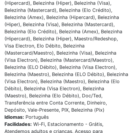
(Hipercard), Belezinha (Hiper), Belezinha (Visa),
Belezinha (Mastercard), Belezinha (Elo Crédito),
Belezinha (Amex), Belezinha (Hipercard), Belezinha
(Hiper), Belezinha (Visa), Belezinha (Mastercard),
Belezinha (Elo Crédito), Belezinha (Amex), Belezinha
(Hipercard), Belezinha (Hiper), Maestro/Redeshop,
Visa Electron, Elo Débito, Belezinha
(Mastercard/Maestro), Belezinha (Visa), Belezinha
(Visa Electron), Belezinha (Mastercard/Maestro),
Belezinha (ELO Débito), Belezinha (Visa Electron),
Belezinha (Maestro), Belezinha (ELO Débito), Belezinha
(Visa Electron), Belezinha (Maestro), Belezinha (Elo
Débito), Belezinha (Visa Electron), Belezinha
(Maestro), Belezinha (Elo Débito), Doc/Ted,
Transferência entre Conta Corrente, Dinheiro,
Depósito, Vale-Presente, PIX, Belezinha (Pix)
Idiomas:
Português
Facilidades:
Wi-Fi, Estacionamento - Grátis,
Atendemos adultos e crianças, Acesso para