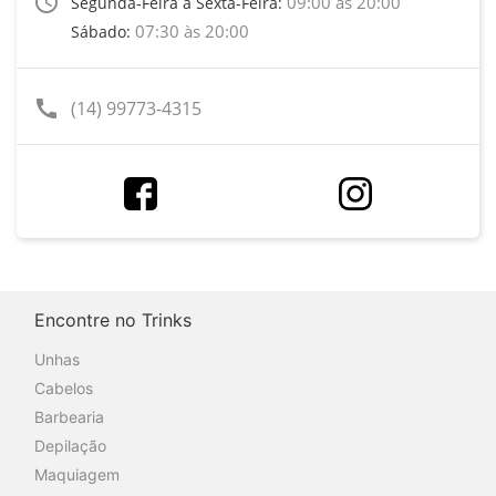
access_time
09:00 às 20:00
Segunda-Feira a Sexta-Feira:
07:30 às 20:00
Sábado:
call
(14) 99773-4315
Encontre no Trinks
Unhas
Cabelos
Barbearia
Depilação
Maquiagem