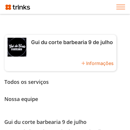
Exi
Gui du corte barbearia 9 de julho
add
Informações
Todos os serviços
Nossa equipe
Gui du corte barbearia 9 de julho