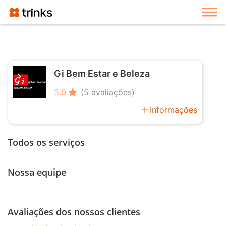
Exi
Gi Bem Estar e Beleza
star
5.0
(5 avaliações)
add
Informações
Todos os serviços
Nossa equipe
Avaliações dos nossos clientes