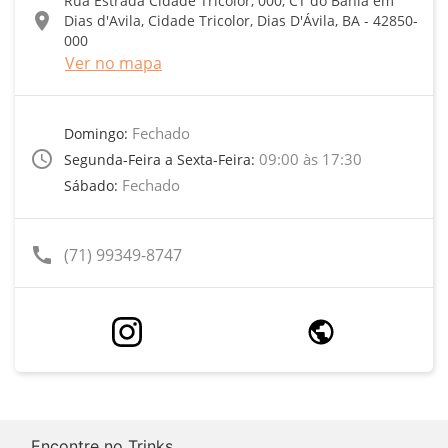
Rua Estrada Cidade Tricolor, 000, CT do Bahia em
location_on
Dias d'Avila, Cidade Tricolor, Dias D'Ávila, BA - 42850-
000
Ver no mapa
Fechado
Domingo:
access_time
09:00 às 17:30
Segunda-Feira a Sexta-Feira:
Fechado
Sábado:
call
(71) 99349-8747
Encontre no Trinks