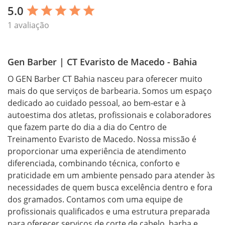
5.0
star
star
star
star
star
1 avaliação
Gen Barber | CT Evaristo de Macedo - Bahia
O GEN Barber CT Bahia nasceu para oferecer muito 
mais do que serviços de barbearia. Somos um espaço 
dedicado ao cuidado pessoal, ao bem-estar e à 
autoestima dos atletas, profissionais e colaboradores 
que fazem parte do dia a dia do Centro de 
Treinamento Evaristo de Macedo. Nossa missão é 
proporcionar uma experiência de atendimento 
diferenciada, combinando técnica, conforto e 
praticidade em um ambiente pensado para atender às 
necessidades de quem busca excelência dentro e fora 
dos gramados. Contamos com uma equipe de 
profissionais qualificados e uma estrutura preparada 
para oferecer serviços de corte de cabelo, barba e 