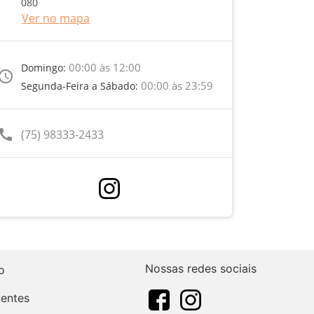
080
Ver no mapa
00:00 às 12:00
Domingo:
ccess_time
00:00 às 23:59
Segunda-Feira a Sábado:
call
(75) 98333-2433
Nossas redes sociais
o
uentes