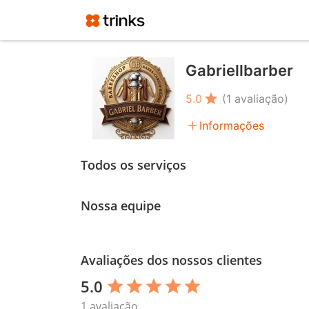
Gabriellbarber
star
5.0
(1 avaliação)
add
Informações
Todos os serviços
Nossa equipe
Avaliações dos nossos clientes
5.0
star
star
star
star
star
1 avaliação