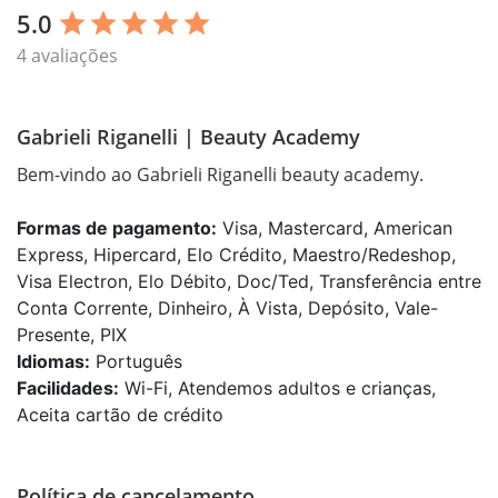
5.0
star
star
star
star
star
4 avaliações
Gabrieli Riganelli | Beauty Academy
Bem-vindo ao Gabrieli Riganelli beauty academy.
Formas de pagamento:
Visa, Mastercard, American
Express, Hipercard, Elo Crédito, Maestro/Redeshop,
Visa Electron, Elo Débito, Doc/Ted, Transferência entre
Conta Corrente, Dinheiro, À Vista, Depósito, Vale-
Presente, PIX
Idiomas:
Português
Facilidades:
Wi-Fi, Atendemos adultos e crianças,
Aceita cartão de crédito
Política de cancelamento