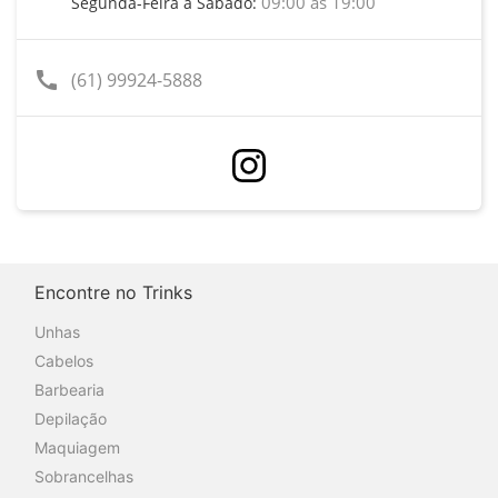
09:00 às 19:00
Segunda-Feira a Sábado:
call
(61) 99924-5888
Encontre no Trinks
Unhas
Cabelos
Barbearia
Depilação
Maquiagem
Sobrancelhas