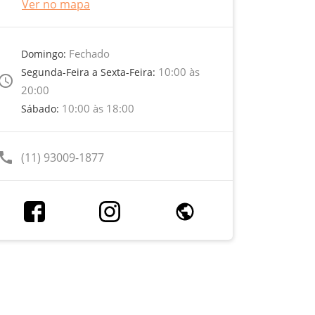
Ver no mapa
Fechado
Domingo:
10:00 às
Segunda-Feira a Sexta-Feira:
ccess_time
20:00
10:00 às 18:00
Sábado:
call
(11) 93009-1877