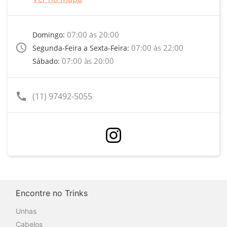
07:00 às 20:00
Domingo:
access_time
07:00 às 22:00
Segunda-Feira a Sexta-Feira:
07:00 às 20:00
Sábado:
call
(11) 97492-5055
Encontre no Trinks
Unhas
Cabelos