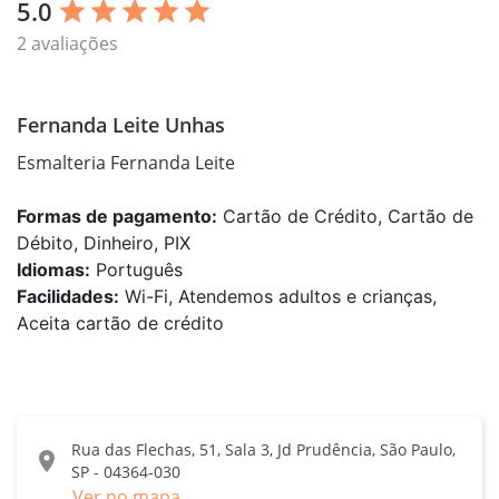
5.0
star
star
star
star
star
2 avaliações
Fernanda Leite Unhas
Esmalteria Fernanda Leite
Formas de pagamento:
Cartão de Crédito, Cartão de
Débito, Dinheiro, PIX
Idiomas:
Português
Facilidades:
Wi-Fi, Atendemos adultos e crianças,
Aceita cartão de crédito
Rua das Flechas, 51, Sala 3, Jd Prudência, São Paulo,
location_on
SP - 04364-030
Ver no mapa