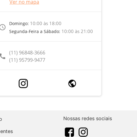
Ver no mapa
10:00 às 18:00
Domingo:
ccess_time
10:00 às 21:00
Segunda-Feira a Sábado:
(11) 96848-3666
call
(11) 95799-9477
Nossas redes sociais
o
uentes