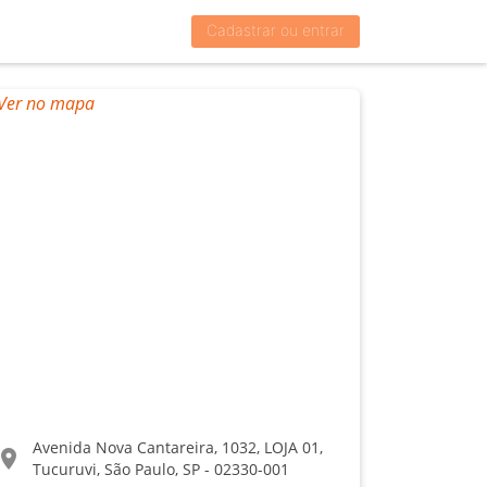
Cadastrar ou entrar
Avenida Nova Cantareira, 1032, LOJA 01,
ocation_on
Tucuruvi, São Paulo, SP - 02330-001