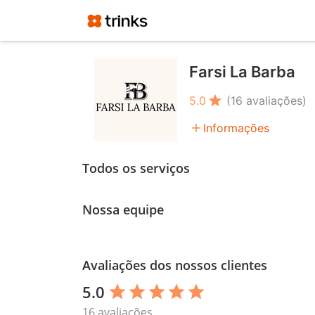
Farsi La Barba
star
5.0
(16 avaliações)
add
Informações
Todos os serviços
Nossa equipe
Avaliações dos nossos clientes
5.0
star
star
star
star
star
16 avaliações