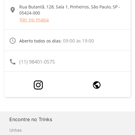
Rua Butantã, 128, Sala 1, Pinheiros, São Paulo, SP -
location_on
05424-000
Ver no mapa
access_time
09:00 às 19:00
Aberto todos os dias:
call
(11) 98401-0575
Encontre no Trinks
Unhas