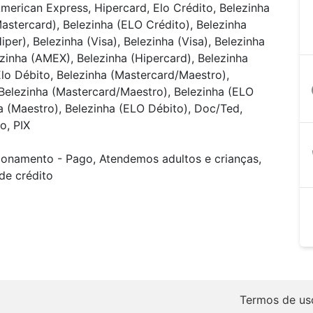
merican Express, Hipercard, Elo Crédito, Belezinha
Mastercard), Belezinha (ELO Crédito), Belezinha
per), Belezinha (Visa), Belezinha (Visa), Belezinha
ezinha (AMEX), Belezinha (Hipercard), Belezinha
Elo Débito, Belezinha (Mastercard/Maestro),
a
, Belezinha (Mastercard/Maestro), Belezinha (ELO
ha (Maestro), Belezinha (ELO Débito), Doc/Ted,
o, PIX
ionamento - Pago, Atendemos adultos e crianças,
de crédito
Termos de us