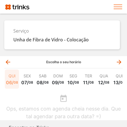
Exi
Serviço
Unha de Fibra de Vidro - Colocação
arrow_back
arrow_forward
Escolha o seu horário
QUI
SEX
SAB
DOM
SEG
TER
QUA
QUI
06
/
07
/
08
/
09
/
10
/
11
/
12
/
13
/
08
08
08
08
08
08
08
08
today
Ops, estamos com agenda cheia nesse dia. Que
tal agendar para outra data? =)