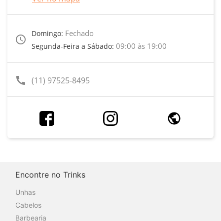
Fechado
Domingo:
access_time
09:00 às 19:00
Segunda-Feira a Sábado:
call
(11) 97525-8495
Encontre no Trinks
Unhas
Cabelos
Barbearia