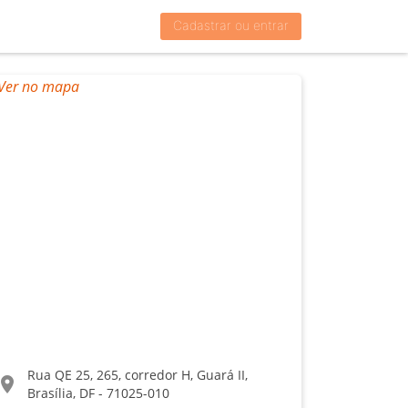
Cadastrar ou entrar
Rua QE 25, 265, corredor H, Guará II,
ocation_on
Brasília, DF - 71025-010