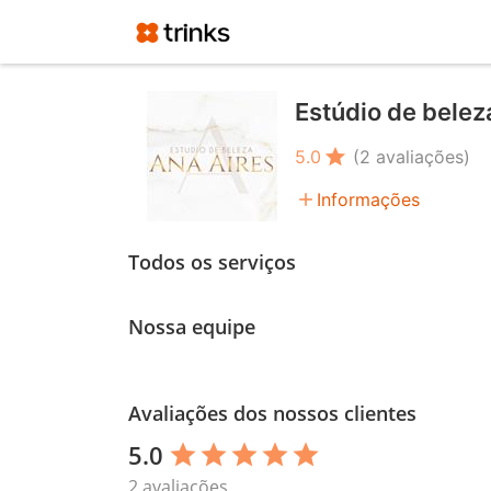
Estúdio de belez
star
5.0
(2 avaliações)
add
Informações
Todos os serviços
Nossa equipe
Avaliações dos nossos clientes
5.0
star
star
star
star
star
2 avaliações