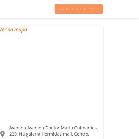
Cadastrar ou entrar
Avenida Avenida Doutor Mário Guimarães,
ocation_on
229, Na galeria Hermidas mall, Centro,