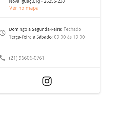
Nova Iguaçu, RJ - 26255-230
Ver no mapa
Fechado
Domingo a Segunda-Feira:
ccess_time
09:00 às 19:00
Terça-Feira a Sábado:
call
(21) 96606-0761