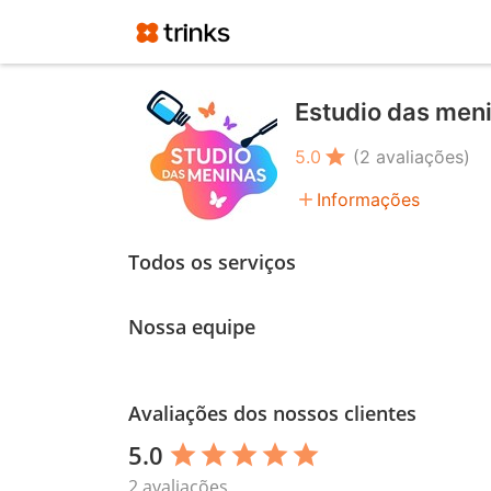
Estudio das men
star
5.0
(2 avaliações)
add
Informações
Todos os serviços
Nossa equipe
Avaliações dos nossos clientes
5.0
star
star
star
star
star
2 avaliações