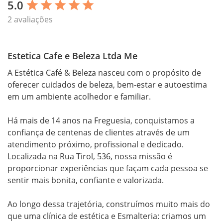
5.0
star
star
star
star
star
2 avaliações
Estetica Cafe e Beleza Ltda Me
A Estética Café & Beleza nasceu com o propósito de 
oferecer cuidados de beleza, bem-estar e autoestima 
em um ambiente acolhedor e familiar.

Há mais de 14 anos na Freguesia, conquistamos a 
confiança de centenas de clientes através de um 
atendimento próximo, profissional e dedicado. 
Localizada na Rua Tirol, 536, nossa missão é 
proporcionar experiências que façam cada pessoa se 
sentir mais bonita, confiante e valorizada.

Ao longo dessa trajetória, construímos muito mais do 
que uma clínica de estética e Esmalteria: criamos um 