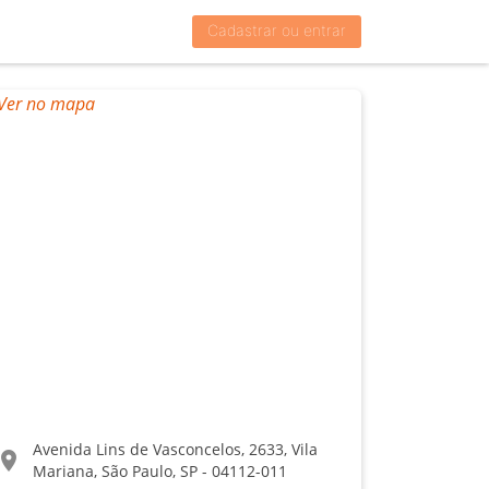
Cadastrar ou entrar
Avenida Lins de Vasconcelos, 2633, Vila
ocation_on
Mariana, São Paulo, SP - 04112-011