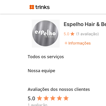
Espelho Hair & B
star
5.0
(1 avaliação)
add
Informações
Todos os serviços
Nossa equipe
Avaliações dos nossos clientes
5.0
star
star
star
star
star
1 avaliação