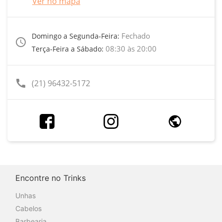
Ver no mapa
Fechado
Domingo a Segunda-Feira:
access_time
08:30 às 20:00
Terça-Feira a Sábado:
call
(21) 96432-5172
Encontre no Trinks
Unhas
Cabelos
Barbearia