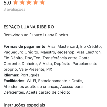
5.0
star
star
star
star
star
3 avaliações
ESPAÇO LUANA RIBEIRO
Bem-vindo ao Espaço Luana Ribeiro.
Formas de pagamento:
Visa, Mastercard, Elo Crédito,
PagSeguro Crédito, Maestro/Redeshop, Visa Electron,
Elo Débito, Doc/Ted, Transferência entre Conta
Corrente, Dinheiro, À Vista, Depósito, Parcelamento
próprio, Vale-Presente, PIX
Idiomas:
Português
Facilidades:
Wi-Fi, Estacionamento - Grátis,
Atendemos adultos e crianças, Acesso para
Deficientes, Aceita cartão de crédito
Instruções especiais