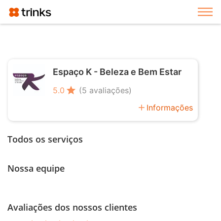
Exi
Espaço K - Beleza e Bem Estar
star
5.0
(5 avaliações)
add
Informações
Todos os serviços
Nossa equipe
Avaliações dos nossos clientes