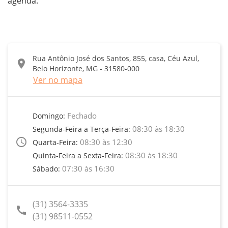
agenda.
Rua Antônio José dos Santos, 855, casa, Céu Azul,
location_on
Belo Horizonte, MG - 31580-000
Ver no mapa
Fechado
Domingo:
08:30 às 18:30
Segunda-Feira a Terça-Feira:
access_time
08:30 às 12:30
Quarta-Feira:
08:30 às 18:30
Quinta-Feira a Sexta-Feira:
07:30 às 16:30
Sábado:
(31) 3564-3335
call
(31) 98511-0552