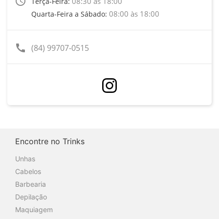
access_time
08:30 às 18:00
Terça-Feira:
08:00 às 18:00
Quarta-Feira a Sábado:
call
(84) 99707-0515
Encontre no Trinks
Unhas
Cabelos
Barbearia
Depilação
Maquiagem