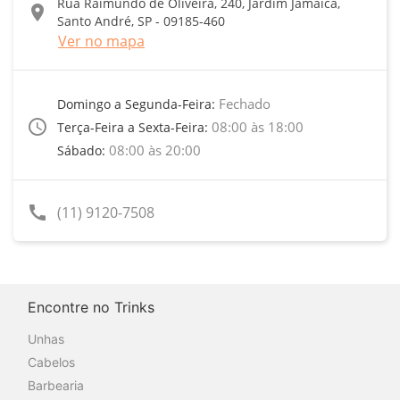
Rua Raimundo de Oliveira, 240, Jardim Jamaica,
location_on
Santo André, SP - 09185-460
Ver no mapa
Fechado
Domingo a Segunda-Feira:
access_time
08:00 às 18:00
Terça-Feira a Sexta-Feira:
08:00 às 20:00
Sábado:
call
(11) 9120-7508
Encontre no Trinks
Unhas
Cabelos
Barbearia