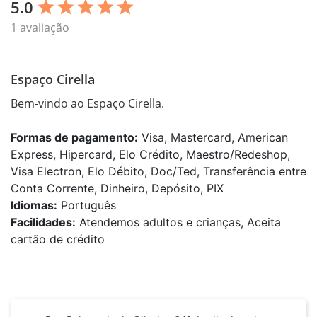
5.0
star
star
star
star
star
1 avaliação
Espaço Cirella
Bem-vindo ao Espaço Cirella.
Formas de pagamento:
Visa, Mastercard, American
Express, Hipercard, Elo Crédito, Maestro/Redeshop,
Visa Electron, Elo Débito, Doc/Ted, Transferência entre
Conta Corrente, Dinheiro, Depósito, PIX
Idiomas:
Português
Facilidades:
Atendemos adultos e crianças, Aceita
cartão de crédito