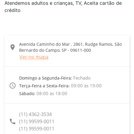
Atendemos adultos e crianças, TV, Aceita cartão de
crédito
Avenida Caminho do Mar , 2861, Rudge Ramos, São
location_on
Bernardo do Campo, SP - 09611-000
Ver no mapa
Fechado
Domingo a Segunda-Feira:
access_time
09:00 às 19:00
Terça-Feira a Sexta-Feira:
08:00 às 18:00
Sábado:
(11) 4362-3534
call
(11) 99599-0011
(11) 99599-0011