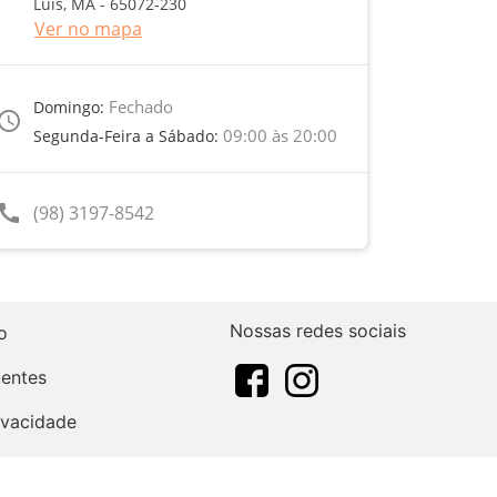
Luís, MA - 65072-230
Ver no mapa
Fechado
Domingo:
ccess_time
09:00 às 20:00
Segunda-Feira a Sábado:
call
(98) 3197-8542
Nossas redes sociais
o
uentes
rivacidade