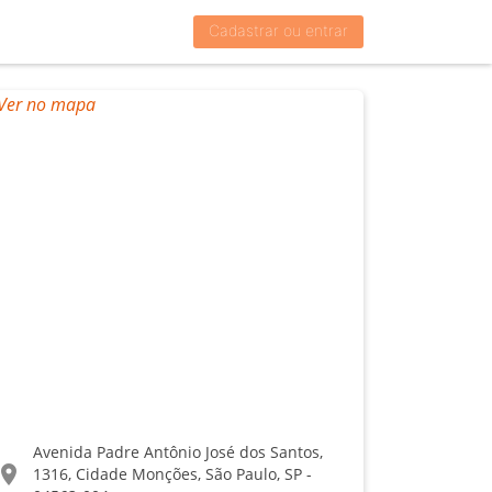
Cadastrar ou entrar
Avenida Padre Antônio José dos Santos,
ocation_on
1316, Cidade Monções, São Paulo, SP -