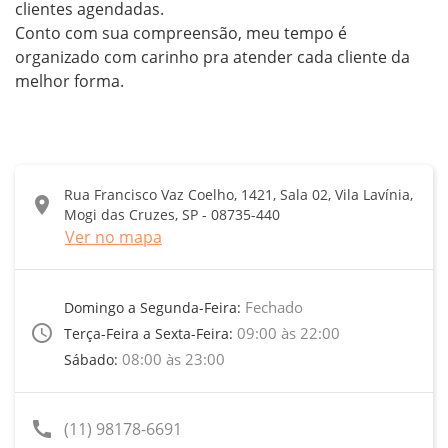
clientes agendadas.

Conto com sua compreensão, meu tempo é 
organizado com carinho pra atender cada cliente da 
melhor forma.
Rua Francisco Vaz Coelho, 1421, Sala 02, Vila Lavínia,
location_on
Mogi das Cruzes, SP - 08735-440
Ver no mapa
Fechado
Domingo a Segunda-Feira:
access_time
09:00 às 22:00
Terça-Feira a Sexta-Feira:
08:00 às 23:00
Sábado:
call
(11) 98178-6691