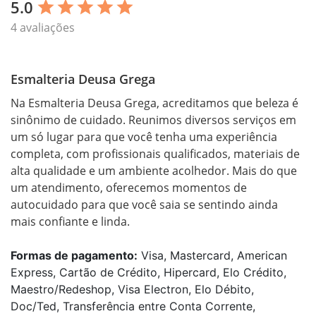
5.0
star
star
star
star
star
4 avaliações
Esmalteria Deusa Grega
Na Esmalteria Deusa Grega, acreditamos que beleza é 
sinônimo de cuidado. Reunimos diversos serviços em 
um só lugar para que você tenha uma experiência 
completa, com profissionais qualificados, materiais de 
alta qualidade e um ambiente acolhedor. Mais do que 
um atendimento, oferecemos momentos de 
autocuidado para que você saia se sentindo ainda 
mais confiante e linda.
Formas de pagamento:
Visa, Mastercard, American
Express, Cartão de Crédito, Hipercard, Elo Crédito,
Maestro/Redeshop, Visa Electron, Elo Débito,
Doc/Ted, Transferência entre Conta Corrente,