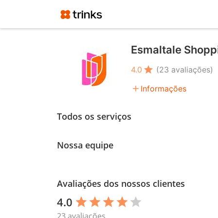
Esmaltale Shoppi
star
4.0
(23 avaliações)
add
Informações
Todos os serviços
Nossa equipe
Avaliações dos nossos clientes
4.0
star
star
star
star
star
23 avaliações