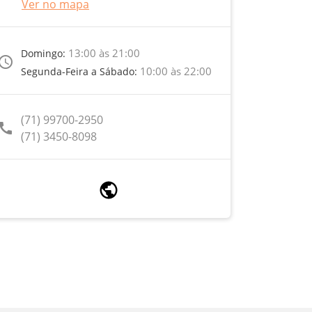
Ver no mapa
13:00 às 21:00
Domingo:
ccess_time
10:00 às 22:00
Segunda-Feira a Sábado:
(71) 99700-2950
call
(71) 3450-8098