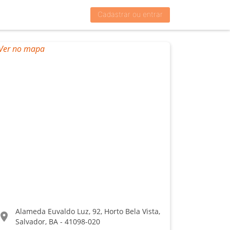
Cadastrar ou entrar
Alameda Euvaldo Luz, 92, Horto Bela Vista,
ocation_on
Salvador, BA - 41098-020